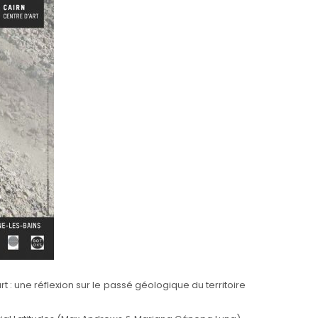
t : une réflexion sur le passé géologique du territoire
Exposition du service Archéologie et
patrimoine. Bon appétit à Forum Iulii Du