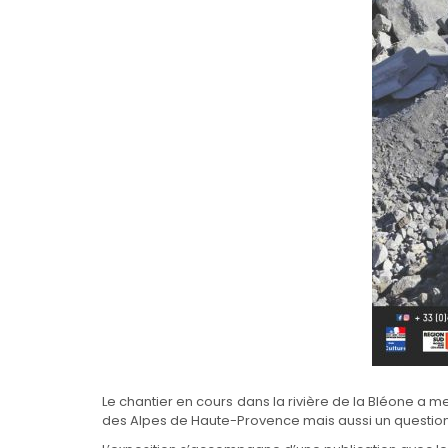
Le chantier en cours dans la rivière de la Bléone a me
36e édition des Journées européennes du
des Alpes de Haute-Provence mais aussi un question
patrimoine sur le thème des lieux de